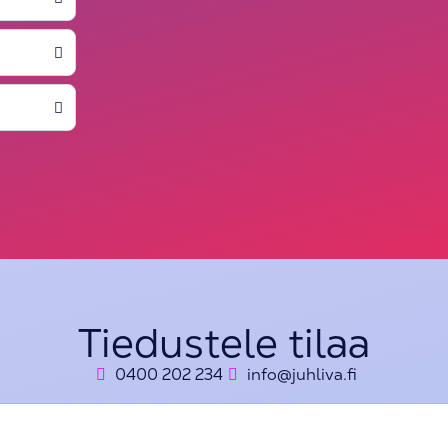
Tiedustele tilaa
0400 202 234
info@juhliva.fi