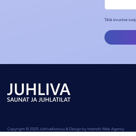
Tätä sivustoa suo
Copyright © 2025 Juhliva
Kotisivu & Design by Intendit Web Agency