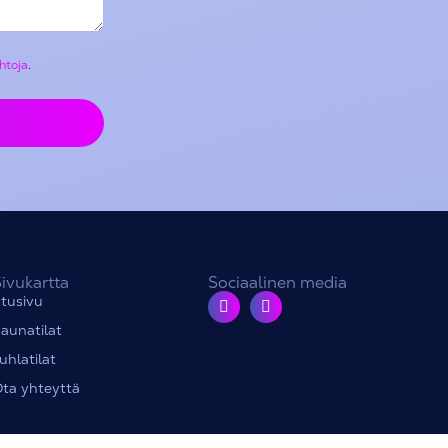
htoja
.
ivukartta
Sociaalinen media
tusivu
aunatilat
uhlatilat
ta yhteyttä