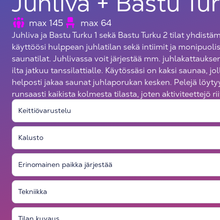
Juhliva + Bastu Tur
max 145
max 64
Juhliva ja Bastu Turku 1 sekä Bastu Turku 2 tilat yhdistä
käyttöösi hulppean juhlatilan sekä intiimit ja monipuoli
saunatilat. Juhlivassa voit järjestää mm. juhlakattauksen
ilta jatkuu tanssilattialle. Käytössäsi on kaksi saunaa, jol
helposti jakaa saunat juhlaporukan kesken. Pelejä löyty
runsaasti kaikista kolmesta tilasta, joten aktiviteettejö rii
Keittiövarustelu
Kalusto
Erinomainen paikka järjestää
Tekniikka
Tilan kuvaus