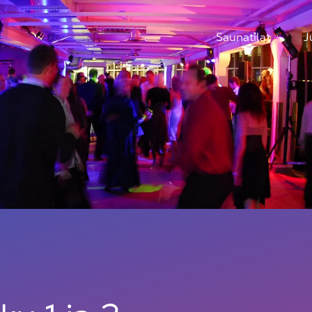
Saunatilat
J