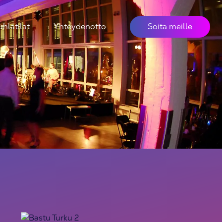
uhlatilat
Yhteydenotto
Soita meille