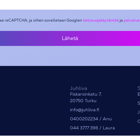
jaa reCAPTCHA, ja siihen sovelletaan Googlen
tietosuojakäytäntöä
ja
palvelue
Lähetä
Juhliva
S
Fiskarsinkatu 7,
E
20750 Turku
S
info@juhliva.fi
J
0400202234 / Anu
O
044 3777 398 / Laura