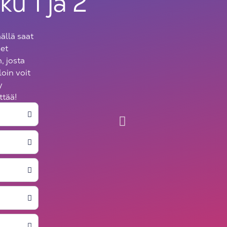
ku 1 ja 2
mällä saat
set
, josta
loin voit
y
ttää!